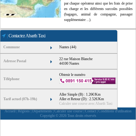
par chaque opérateur ainsi que les frais de prise
en charge et les différents surcoûts possibles
(bagages, animal de compagnie, passager
supplémentaire ...).
|
Contactez Abarth Taxi
Commune
Nantes (44)
22 rue Maison Blanche
Adresse Postal
44100 Nantes
Obtenir le numéro
Téléphone
Aller Simple (B) : 1.26€/Km
Tarif actuel (07h-19h)
Aller et Retour (D) : 2.52€/Km
Calculer une course avec Abarth Taxi
Accueil
|
Régions
|
Départements
|
Calculer une course
|
Contact
|
Conditions d'utilisation
Copyright © 2026 Tous droits réservés