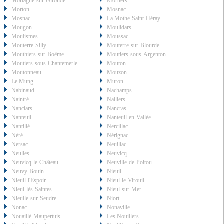
Mortagne-sur-Gironde
Mortiers
Morton
Mosnac
Mosnac
La Mothe-Saint-Héray
Mougon
Moulidars
Moulismes
Moussac
Mouterre-Silly
Mouterre-sur-Blourde
Mouthiers-sur-Boëme
Moutiers-sous-Argenton
Moutiers-sous-Chantemerle
Mouton
Moutonneau
Mouzon
Le Mung
Muron
Nabinaud
Nachamps
Naintré
Nalliers
Nanclars
Nancras
Nanteuil
Nanteuil-en-Vallée
Nantillé
Nercillac
Néré
Nérignac
Nersac
Neuillac
Neulles
Neuvicq
Neuvicq-le-Château
Neuville-de-Poitou
Neuvy-Bouin
Nieuil
Nieuil-l'Espoir
Nieul-le-Virouil
Nieul-lès-Saintes
Nieul-sur-Mer
Nieulle-sur-Seudre
Niort
Nonac
Nonaville
Nouaillé-Maupertuis
Les Nouillers