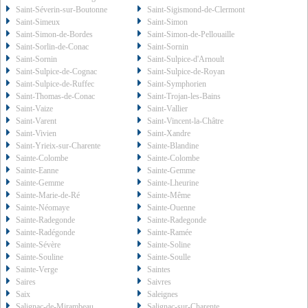
Saint-Séverin-sur-Boutonne
Saint-Sigismond-de-Clermont
Saint-Simeux
Saint-Simon
Saint-Simon-de-Bordes
Saint-Simon-de-Pellouaille
Saint-Sorlin-de-Conac
Saint-Sornin
Saint-Sornin
Saint-Sulpice-d'Arnoult
Saint-Sulpice-de-Cognac
Saint-Sulpice-de-Royan
Saint-Sulpice-de-Ruffec
Saint-Symphorien
Saint-Thomas-de-Conac
Saint-Trojan-les-Bains
Saint-Vaize
Saint-Vallier
Saint-Varent
Saint-Vincent-la-Châtre
Saint-Vivien
Saint-Xandre
Saint-Yrieix-sur-Charente
Sainte-Blandine
Sainte-Colombe
Sainte-Colombe
Sainte-Eanne
Sainte-Gemme
Sainte-Gemme
Sainte-Lheurine
Sainte-Marie-de-Ré
Sainte-Même
Sainte-Néomaye
Sainte-Ouenne
Sainte-Radegonde
Sainte-Radegonde
Sainte-Radégonde
Sainte-Ramée
Sainte-Sévère
Sainte-Soline
Sainte-Souline
Sainte-Soulle
Sainte-Verge
Saintes
Saires
Saivres
Saix
Saleignes
Salignac-de-Mirambeau
Salignac-sur-Charente