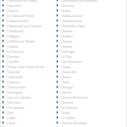
Chasseneuil-du-Poitou
Chasseneuil-sur-Bonnieure
Chassenon
Chassiecq
Chassors
Chatain
Le Château-d'Oléron
Château-Garnier
Château-Larcher
Châteaubernard
Châteauneuf-sur-Charente
Châtelaillon-Plage
Châtellerault
Chatenet
Châtignac
Châtillon
Châtillon-sur-Thouet
Chaunac
Chaunay
Chauray
La Chaussée
Chauvigny
Chavenat
Le Chay
Chazelles
Chef-Boutonne
Chenac-Saint-Seurin-d'Uzet
Chenay
Cheneché
Chenevelles
Chenommet
Chenon
Chepniers
Chérac
Cherbonnières
Chérigné
Chermignac
Cherves
Cherves-Châtelars
Cherves-Richemont
Chervettes
Cherveux
Chevanceaux
La Chèvrerie
Chey
Chiché
Chillac
Le Chillou
Chirac
Chiré-en-Montreuil