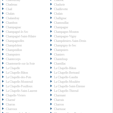
Chabournay
Chabrac
Chadenac
Chadurie
Chail
Chaillevette
Chalais
Chalais
Chalandray
Challignac
Chambon
Chamouillac
Champagnac
Champagne
Champagné-le-Sec
Champagne-Mouton
Champagné-Saint-Hilaire
Champagne-Vigny
Champagnolles
Champdeniers-Saint-Denis
Champdolent
Champigny-le-Sec
Champmillon
Champniers
Champniers
Chaniers
Chantecorps
Chanteloup
Chantemerle-sur-la-Soie
Chantillac
La Chapelle
La Chapelle-Bâton
La Chapelle-Bâton
La Chapelle-Bertrand
La Chapelle-des-Pots
La Chapelle-Gaudin
La Chapelle-Montreuil
La Chapelle-Moulière
La Chapelle-Pouilloux
La Chapelle-Saint-Étienne
La Chapelle-Saint-Laurent
La Chapelle-Thireuil
Chapelle-Viviers
Charmant
Charmé
Charrais
Charras
Charron
Charroux
Chartuzac