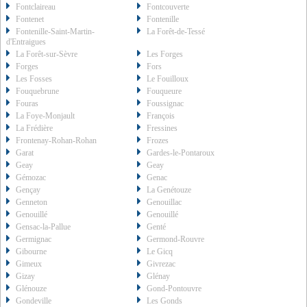
Fontclaireau
Fontcouverte
Fontenet
Fontenille
Fontenille-Saint-Martin-
La Forêt-de-Tessé
d'Entraigues
La Forêt-sur-Sèvre
Les Forges
Forges
Fors
Les Fosses
Le Fouilloux
Fouquebrune
Fouqueure
Fouras
Foussignac
La Foye-Monjault
François
La Frédière
Fressines
Frontenay-Rohan-Rohan
Frozes
Garat
Gardes-le-Pontaroux
Geay
Geay
Gémozac
Genac
Gençay
La Genétouze
Genneton
Genouillac
Genouillé
Genouillé
Gensac-la-Pallue
Genté
Germignac
Germond-Rouvre
Gibourne
Le Gicq
Gimeux
Givrezac
Gizay
Glénay
Glénouze
Gond-Pontouvre
Gondeville
Les Gonds