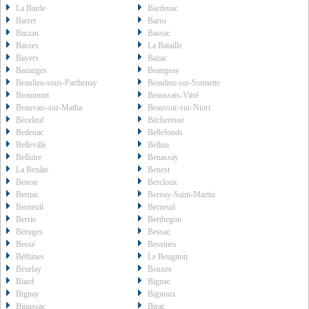
La Barde
Bardenac
Barret
Barro
Barzan
Bassac
Basses
La Bataille
Bayers
Bazac
Bazauges
Beaugeay
Beaulieu-sous-Parthenay
Beaulieu-sur-Sonnette
Beaumont
Beaussais-Vitré
Beauvais-sur-Matha
Beauvoir-sur-Niort
Béceleuf
Bécheresse
Bedenac
Bellefonds
Belleville
Bellon
Belluire
Benassay
La Benâte
Benest
Benon
Bercloux
Bernac
Bernay-Saint-Martin
Berneuil
Berneuil
Berrie
Berthegon
Béruges
Bessac
Bessé
Bessines
Béthines
Le Beugnon
Beurlay
Beuxes
Biard
Bignac
Bignay
Bignoux
Bioussac
Birac