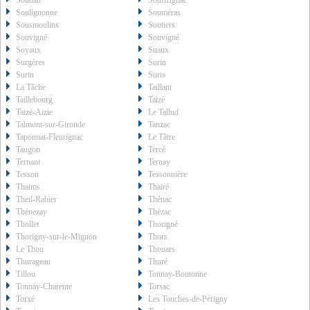
Soudan
Souffrignac
Soulignonne
Souméras
Sousmoulins
Soutiers
Souvigné
Souvigné
Soyaux
Suaux
Surgères
Surin
Surin
Suris
La Tâche
Taillant
Taillebourg
Taizé
Taizé-Aizie
Le Tallud
Talmont-sur-Gironde
Tanzac
Taponnat-Fleurignac
Le Tâtre
Taugon
Tercé
Ternant
Ternay
Tesson
Tessonnière
Thaims
Thairé
Theil-Rabier
Thénac
Thénezay
Thézac
Thollet
Thorigné
Thorigny-sur-le-Mignon
Thors
Le Thou
Thouars
Thurageau
Thuré
Tillou
Tonnay-Boutonne
Tonnay-Charente
Torsac
Torxé
Les Touches-de-Périgny