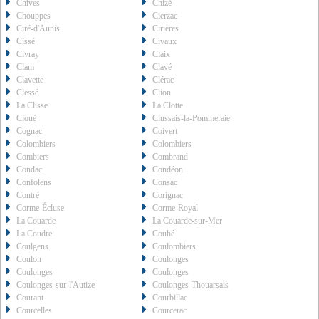
Chives
Chizé
Chouppes
Cierzac
Ciré-d'Aunis
Cirières
Cissé
Civaux
Civray
Claix
Clam
Clavé
Clavette
Clérac
Clessé
Clion
La Clisse
La Clotte
Cloué
Clussais-la-Pommeraie
Cognac
Coivert
Colombiers
Colombiers
Combiers
Combrand
Condac
Condéon
Confolens
Consac
Contré
Corignac
Corme-Écluse
Corme-Royal
La Couarde
La Couarde-sur-Mer
La Coudre
Couhé
Coulgens
Coulombiers
Coulon
Coulonges
Coulonges
Coulonges
Coulonges-sur-l'Autize
Coulonges-Thouarsais
Courant
Courbillac
Courcelles
Courcerac