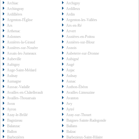
Archiac
Archigny
Archingeay
Ardilleux
Ardillières
Ardin
Argenton-l'Église
Argenton-les-Vallées
Ars
Ars-en-Ré
Arthenac
Arvert
Aslonnes
Asnières-en-Poitou
Asnières-la-Giraud
Asnières-sur-Blour
Asnières-sur-Nouère
Asnois
Assais-les-Jumeaux
Aubeterre-sur-Dronne
Aubeville
Aubigné
Aubigny
Augé
Auge-Saint-Médard
Aujac
Aulnay
Aulnay
Aumagne
Aunac
Aussac-Vadalle
Authon-Ébéon
Availles-en-Châtellerault
Availles-Limouzine
Availles-Thouarsais
Avanton
Avon
Avy
Ayron
Aytré
Azay-le-Brûlé
Azay-sur-Thouet
Bagnizeau
Baignes-Sainte-Radegonde
Balanzac
Ballans
Ballon
Balzac
Barbezières
Barbezieux-Saint-Hilaire