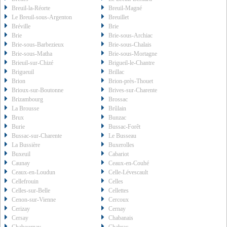
Breuil-la-Réorte
Breuil-Magné
Le Breuil-sous-Argenton
Breuillet
Bréville
Brie
Brie
Brie-sous-Archiac
Brie-sous-Barbezieux
Brie-sous-Chalais
Brie-sous-Matha
Brie-sous-Mortagne
Brieuil-sur-Chizé
Brigueil-le-Chantre
Brigueuil
Brillac
Brion
Brion-près-Thouet
Brioux-sur-Boutonne
Brives-sur-Charente
Brizambourg
Brossac
La Brousse
Brûlain
Brux
Bunzac
Burie
Bussac-Forêt
Bussac-sur-Charente
Le Busseau
La Bussière
Buxerolles
Buxeuil
Cabariot
Caunay
Ceaux-en-Couhé
Ceaux-en-Loudun
Celle-Lévescault
Cellefrouin
Celles
Celles-sur-Belle
Cellettes
Cenon-sur-Vienne
Cercoux
Cerizay
Cernay
Cersay
Chabanais