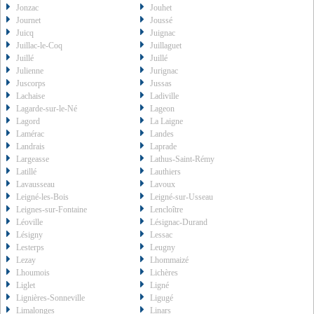
Jonzac
Jouhet
Journet
Joussé
Juicq
Juignac
Juillac-le-Coq
Juillaguet
Juillé
Juillé
Julienne
Jurignac
Juscorps
Jussas
Lachaise
Ladiville
Lagarde-sur-le-Né
Lageon
Lagord
La Laigne
Lamérac
Landes
Landrais
Laprade
Largeasse
Lathus-Saint-Rémy
Latillé
Lauthiers
Lavausseau
Lavoux
Leigné-les-Bois
Leigné-sur-Usseau
Leignes-sur-Fontaine
Lencloître
Léoville
Lésignac-Durand
Lésigny
Lessac
Lesterps
Leugny
Lezay
Lhommaizé
Lhoumois
Lichères
Liglet
Ligné
Lignières-Sonneville
Ligugé
Limalonges
Linars