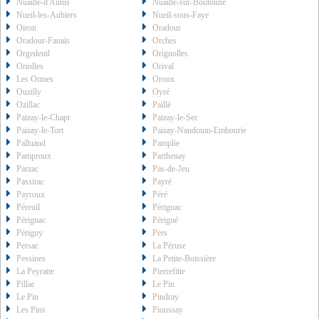
Nuaillé-d'Aunis
Nuaillé-sur-Boutonne
Nueil-les-Aubiers
Nueil-sous-Faye
Oiron
Oradour
Oradour-Fanais
Orches
Orgedeuil
Orignolles
Oriolles
Orival
Les Ormes
Oroux
Ouzilly
Oyré
Ozillac
Paillé
Paizay-le-Chapt
Paizay-le-Sec
Paizay-le-Tort
Paizay-Naudouin-Embourie
Palluaud
Pamplie
Pamproux
Parthenay
Parzac
Pas-de-Jeu
Passirac
Payré
Payroux
Péré
Péreuil
Pérignac
Pérignac
Périgné
Périgny
Pers
Persac
La Péruse
Pessines
La Petite-Boissière
La Peyratte
Pierrefitte
Pillac
Le Pin
Le Pin
Pindray
Les Pins
Pioussay