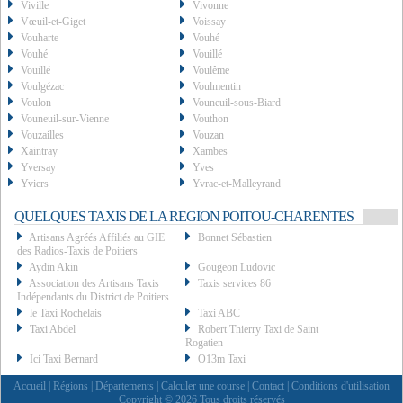
Viville
Vivonne
Vœuil-et-Giget
Voissay
Vouharte
Vouhé
Vouhé
Vouillé
Vouillé
Voulême
Voulgézac
Voulmentin
Voulon
Vouneuil-sous-Biard
Vouneuil-sur-Vienne
Vouthon
Vouzailles
Vouzan
Xaintray
Xambes
Yversay
Yves
Yviers
Yvrac-et-Malleyrand
QUELQUES TAXIS DE LA REGION POITOU-CHARENTES
Artisans Agréés Affiliés au GIE
Bonnet Sébastien
des Radios-Taxis de Poitiers
Aydin Akin
Gougeon Ludovic
Association des Artisans Taxis
Taxis services 86
Indépendants du District de Poitiers
le Taxi Rochelais
Taxi ABC
Taxi Abdel
Robert Thierry Taxi de Saint
Rogatien
Ici Taxi Bernard
O13m Taxi
Accueil
|
Régions
|
Départements
|
Calculer une course
|
Contact
|
Conditions d'utilisation
Copyright © 2026 Tous droits réservés