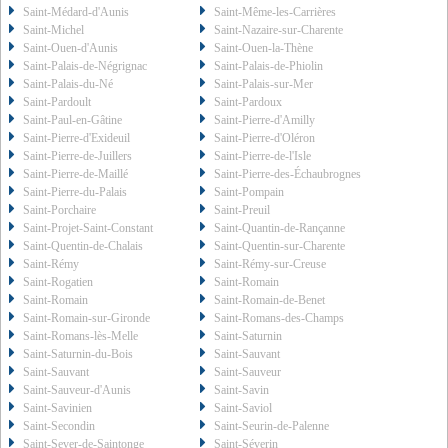
Saint-Médard-d'Aunis
Saint-Même-les-Carrières
Saint-Michel
Saint-Nazaire-sur-Charente
Saint-Ouen-d'Aunis
Saint-Ouen-la-Thène
Saint-Palais-de-Négrignac
Saint-Palais-de-Phiolin
Saint-Palais-du-Né
Saint-Palais-sur-Mer
Saint-Pardoult
Saint-Pardoux
Saint-Paul-en-Gâtine
Saint-Pierre-d'Amilly
Saint-Pierre-d'Exideuil
Saint-Pierre-d'Oléron
Saint-Pierre-de-Juillers
Saint-Pierre-de-l'Isle
Saint-Pierre-de-Maillé
Saint-Pierre-des-Échaubrognes
Saint-Pierre-du-Palais
Saint-Pompain
Saint-Porchaire
Saint-Preuil
Saint-Projet-Saint-Constant
Saint-Quantin-de-Rançanne
Saint-Quentin-de-Chalais
Saint-Quentin-sur-Charente
Saint-Rémy
Saint-Rémy-sur-Creuse
Saint-Rogatien
Saint-Romain
Saint-Romain
Saint-Romain-de-Benet
Saint-Romain-sur-Gironde
Saint-Romans-des-Champs
Saint-Romans-lès-Melle
Saint-Saturnin
Saint-Saturnin-du-Bois
Saint-Sauvant
Saint-Sauvant
Saint-Sauveur
Saint-Sauveur-d'Aunis
Saint-Savin
Saint-Savinien
Saint-Saviol
Saint-Secondin
Saint-Seurin-de-Palenne
Saint-Sever-de-Saintonge
Saint-Séverin