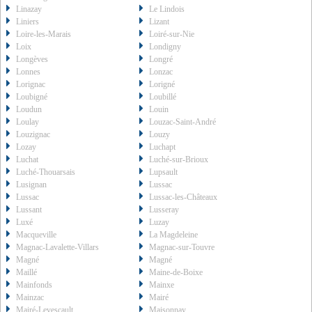
Linazay
Le Lindois
Liniers
Lizant
Loire-les-Marais
Loiré-sur-Nie
Loix
Londigny
Longèves
Longré
Lonnes
Lonzac
Lorignac
Lorigné
Loubigné
Loubillé
Loudun
Louin
Loulay
Louzac-Saint-André
Louzignac
Louzy
Lozay
Luchapt
Luchat
Luché-sur-Brioux
Luché-Thouarsais
Lupsault
Lusignan
Lussac
Lussac
Lussac-les-Châteaux
Lussant
Lusseray
Luxé
Luzay
Macqueville
La Magdeleine
Magnac-Lavalette-Villars
Magnac-sur-Touvre
Magné
Magné
Maillé
Maine-de-Boixe
Mainfonds
Mainxe
Mainzac
Mairé
Mairé-Levescault
Maisonnay