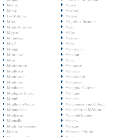
Mesnac
Messac
Messé
Messemé
Les Métairies
Meursac
Meux
Mignaloux-Beauvoir
Migné-Auxances
Migré
Migron
Millac
Mirambeau
Mirebeau
Missé
Moëze
Moings
Moncontour
Moncoutant
Mondion
Mons
Mons
Montalembert
Montamisé
Montboyer
Montbron
Montchaude
Montembœuf
Montendre
Montguyon
Monthoiron
Montignac-Charente
Montignac-le-Coq
Montigné
Montils
Montjean
Montlieu-la-Garde
Montmoreau-Saint-Cybard
Montmorillon
Montpellier-de-Médillan
Montravers
Montreuil-Bonnin
Montrollet
Montroy
Monts-sur-Guesnes
Moragne
Mornac
Mornac-sur-Seudre