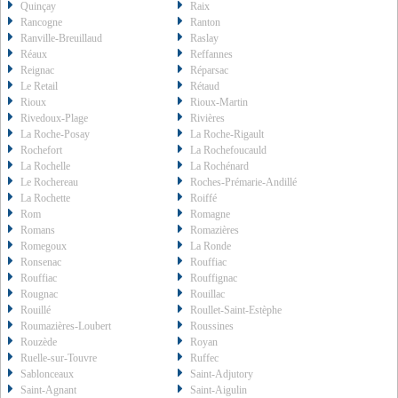
Quinçay
Raix
Rancogne
Ranton
Ranville-Breuillaud
Raslay
Réaux
Reffannes
Reignac
Réparsac
Le Retail
Rétaud
Rioux
Rioux-Martin
Rivedoux-Plage
Rivières
La Roche-Posay
La Roche-Rigault
Rochefort
La Rochefoucauld
La Rochelle
La Rochénard
Le Rochereau
Roches-Prémarie-Andillé
La Rochette
Roiffé
Rom
Romagne
Romans
Romazières
Romegoux
La Ronde
Ronsenac
Rouffiac
Rouffiac
Rouffignac
Rougnac
Rouillac
Rouillé
Roullet-Saint-Estèphe
Roumazières-Loubert
Roussines
Rouzède
Royan
Ruelle-sur-Touvre
Ruffec
Sablonceaux
Saint-Adjutory
Saint-Agnant
Saint-Aigulin