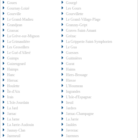
Gouex
Gourgé
Gournay-Loizé
Les Gours
Gourville
Gourvillette
Le Grand-Madieu
Le Grand-Village-Plage
Grandjean
Granzay-Gript
Grassac
Graves-Saint-Amant
La Grève-sur-Mignon
Grézac
La Grimaudière
La Gripperie-Saint-Symphorien
Les Groseillers
Le Gua
Le Gué-d'Alleré
Guesnes
Guimps
Guitinières
Guizengeard
Gurat
Haimps
Haims
Hanc
Hiers-Brouage
Hiersac
Hiesse
Houlette
L'Houmeau
Île-d'Aix
Ingrandes
Irais
L'Isle-d'Espagnac
L'Isle-Jourdain
Iteuil
La Jard
Jardres
Jarnac
Jarnac-Champagne
La Jarne
La Jarrie
La Jarrie-Audouin
Jauldes
Jaunay-Clan
Javrezac
Jazeneuil
Jazennes