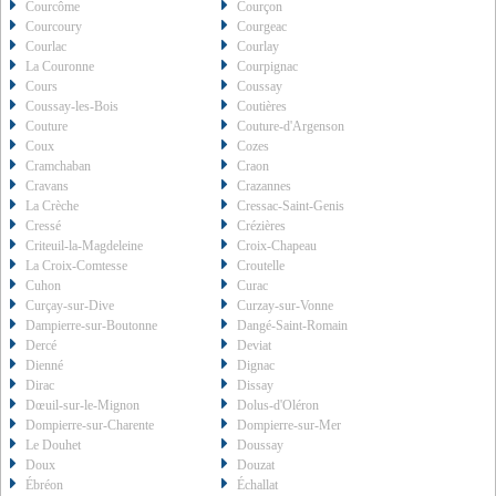
Courcôme
Courçon
Courcoury
Courgeac
Courlac
Courlay
La Couronne
Courpignac
Cours
Coussay
Coussay-les-Bois
Coutières
Couture
Couture-d'Argenson
Coux
Cozes
Cramchaban
Craon
Cravans
Crazannes
La Crèche
Cressac-Saint-Genis
Cressé
Crézières
Criteuil-la-Magdeleine
Croix-Chapeau
La Croix-Comtesse
Croutelle
Cuhon
Curac
Curçay-sur-Dive
Curzay-sur-Vonne
Dampierre-sur-Boutonne
Dangé-Saint-Romain
Dercé
Deviat
Dienné
Dignac
Dirac
Dissay
Dœuil-sur-le-Mignon
Dolus-d'Oléron
Dompierre-sur-Charente
Dompierre-sur-Mer
Le Douhet
Doussay
Doux
Douzat
Ébréon
Échallat