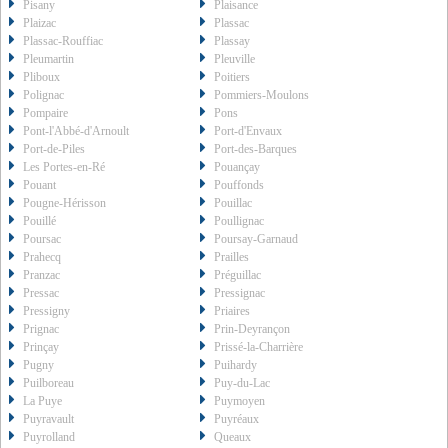
Pisany
Plaisance
Plaizac
Plassac
Plassac-Rouffiac
Plassay
Pleumartin
Pleuville
Pliboux
Poitiers
Polignac
Pommiers-Moulons
Pompaire
Pons
Pont-l'Abbé-d'Arnoult
Port-d'Envaux
Port-de-Piles
Port-des-Barques
Les Portes-en-Ré
Pouançay
Pouant
Pouffonds
Pougne-Hérisson
Pouillac
Pouillé
Poullignac
Poursac
Poursay-Garnaud
Prahecq
Prailles
Pranzac
Préguillac
Pressac
Pressignac
Pressigny
Priaires
Prignac
Prin-Deyrançon
Prinçay
Prissé-la-Charrière
Pugny
Puihardy
Puilboreau
Puy-du-Lac
La Puye
Puymoyen
Puyravault
Puyréaux
Puyrolland
Queaux