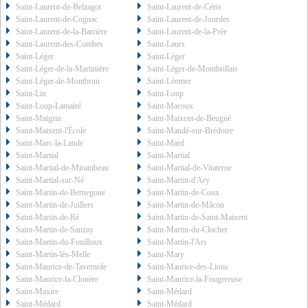
Saint-Laurent-de-Belzagot
Saint-Laurent-de-Céris
Saint-Laurent-de-Cognac
Saint-Laurent-de-Jourdes
Saint-Laurent-de-la-Barrière
Saint-Laurent-de-la-Prée
Saint-Laurent-des-Combes
Saint-Laurs
Saint-Léger
Saint-Léger
Saint-Léger-de-la-Martinière
Saint-Léger-de-Montbrillais
Saint-Léger-de-Montbrun
Saint-Léomer
Saint-Lin
Saint-Loup
Saint-Loup-Lamairé
Saint-Macoux
Saint-Maigrin
Saint-Maixent-de-Beugné
Saint-Maixent-l'École
Saint-Mandé-sur-Brédoire
Saint-Marc-la-Lande
Saint-Mard
Saint-Martial
Saint-Martial
Saint-Martial-de-Mirambeau
Saint-Martial-de-Vitaterne
Saint-Martial-sur-Né
Saint-Martin-d'Ary
Saint-Martin-de-Bernegoue
Saint-Martin-de-Coux
Saint-Martin-de-Juillers
Saint-Martin-de-Mâcon
Saint-Martin-de-Ré
Saint-Martin-de-Saint-Maixent
Saint-Martin-de-Sanzay
Saint-Martin-du-Clocher
Saint-Martin-du-Fouilloux
Saint-Martin-l'Ars
Saint-Martin-lès-Melle
Saint-Mary
Saint-Maurice-de-Tavernole
Saint-Maurice-des-Lions
Saint-Maurice-la-Clouère
Saint-Maurice-la-Fougereuse
Saint-Maxire
Saint-Médard
Saint-Médard
Saint-Médard