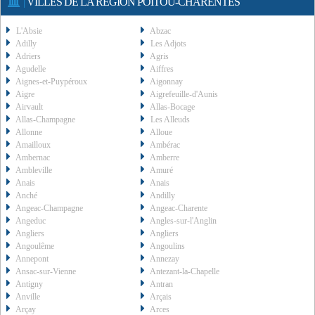
|
VILLES DE LA REGION POITOU-CHARENTES
L'Absie
Abzac
Adilly
Les Adjots
Adriers
Agris
Agudelle
Aiffres
Aignes-et-Puypéroux
Aigonnay
Aigre
Aigrefeuille-d'Aunis
Airvault
Allas-Bocage
Allas-Champagne
Les Alleuds
Allonne
Alloue
Amailloux
Ambérac
Ambernac
Amberre
Ambleville
Amuré
Anais
Anais
Anché
Andilly
Angeac-Champagne
Angeac-Charente
Angeduc
Angles-sur-l'Anglin
Angliers
Angliers
Angoulême
Angoulins
Annepont
Annezay
Ansac-sur-Vienne
Antezant-la-Chapelle
Antigny
Antran
Anville
Arçais
Arçay
Arces