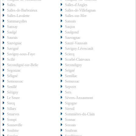
Salles
Salles-d'Angles
Salles-de-Barbezieux
Salles-de-Villefagnan
Salles-Lavalette
Salles-sur-Mer
Sammarçolles
Sansais
Sanxay
Saujon
Saulgé
Saulgond
Saurais
Sauvagnac
Sauvignac
Sauzé-Vaussais
Savigné
Savigny-Lévescault
Savigny-sous-Faye
Sciecq
Scillé
Scorbé-Clairvaux
Secondigné-sur-Belle
Secondigny
Segonzac
Seigné
Séligné
Semillac
Semoussac
Semussac
Senillé
Sepvret
Sérigny
Sers
Le Seure
Sèvres-Anxaumont
Siecq
Sigogne
Sillars
Sireuil
Smarves
Sommières-du-Clain
Sompt
Sonnac
Sonneville
Sossais
Soubise
Soubran