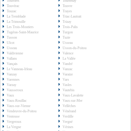
Tourriers
Tourtenay
Touvérac
Touvre
Touzac
Trayes
La Tremblade
Triac-Lautrait
La Trimouille
Trizay
Les Trois-Moutiers
Trois-Palis
Tugéras-Saint-Maurice
Turgon
Tusson
Tuzie
Ulcot
Usseau
Usseau
Usson-du-Poitou
Valdivienne
Valence
Vallans
La Vallée
Vançais
Vandré
Le Vanneau-Irleau
Vanzac
Vanzay
Varaize
Varennes
Vars
Varzay
Vasles
Vausseroux
Vautebis
Vaux
Vaux-Lavalette
Vaux-Rouillac
Vaux-sur-Mer
Vaux-sur-Vienne
Vellèches
Vendeuvre-du-Poitou
Vénérand
Ventouse
Verdille
Vergeroux
Vergné
La Vergne
Vérines