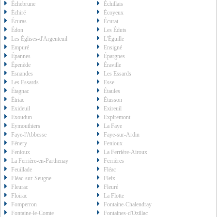
Échebrune
Échillais
Échiré
Écoyeux
Écuras
Écurat
Édon
Les Éduts
Les Églises-d'Argenteuil
L'Éguille
Empuré
Ensigné
Épannes
Épargnes
Épenède
Éraville
Esnandes
Les Essards
Les Essards
Esse
Étagnac
Étaules
Étriac
Étusson
Exideuil
Exireuil
Exoudun
Expiremont
Eymouthiers
La Faye
Faye-l'Abbesse
Faye-sur-Ardin
Fénery
Fenioux
Fenioux
La Ferrière-Airoux
La Ferrière-en-Parthenay
Ferrières
Feuillade
Fléac
Fléac-sur-Seugne
Fleix
Fleurac
Fleuré
Floirac
La Flotte
Fomperron
Fontaine-Chalendray
Fontaine-le-Comte
Fontaines-d'Ozillac