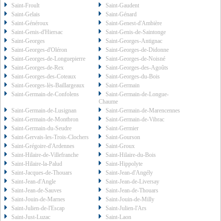
Saint-Froult
Saint-Gaudent
Saint-Gelais
Saint-Génard
Saint-Généroux
Saint-Genest-d'Ambière
Saint-Genis-d'Hiersac
Saint-Genis-de-Saintonge
Saint-Georges
Saint-Georges-Antignac
Saint-Georges-d'Oléron
Saint-Georges-de-Didonne
Saint-Georges-de-Longuepierre
Saint-Georges-de-Noisné
Saint-Georges-de-Rex
Saint-Georges-des-Agoûts
Saint-Georges-des-Coteaux
Saint-Georges-du-Bois
Saint-Georges-lès-Baillargeaux
Saint-Germain
Saint-Germain-de-Confolens
Saint-Germain-de-Longue-
Chaume
Saint-Germain-de-Lusignan
Saint-Germain-de-Marencennes
Saint-Germain-de-Montbron
Saint-Germain-de-Vibrac
Saint-Germain-du-Seudre
Saint-Germier
Saint-Gervais-les-Trois-Clochers
Saint-Gourson
Saint-Grégoire-d'Ardennes
Saint-Groux
Saint-Hilaire-de-Villefranche
Saint-Hilaire-du-Bois
Saint-Hilaire-la-Palud
Saint-Hippolyte
Saint-Jacques-de-Thouars
Saint-Jean-d'Angély
Saint-Jean-d'Angle
Saint-Jean-de-Liversay
Saint-Jean-de-Sauves
Saint-Jean-de-Thouars
Saint-Jouin-de-Marnes
Saint-Jouin-de-Milly
Saint-Julien-de-l'Escap
Saint-Julien-l'Ars
Saint-Just-Luzac
Saint-Laon