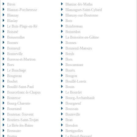
Biron
Blanzac-lès-Matha
Blanzac-Porcheresse
Blanzaguet-Saint-Cybard
Blanzay
Blanzay-sur-Boutonne
Blaslay
Bois
Le Bois-Plage-en-Ré
Boisbreteau
Boismé
Boisredon
Boisserolles
La Boissière-en-Gâtine
Bonnes
Bonnes
Bonneuil
Bonneuil-Matours
Bonneville
Bords
Boresse-et-Martron
Bors
Bors
Boscamnant
Le Bouchage
Bouëx
Bougneau
Bougon
Bouhet
Bouillé-Loretz
Bouillé-Saint-Paul
Bouin
Bourcefranc-le-Chapus
Le Bourdet
Bouresse
Bourg-Archambault
Bourg-Charente
Bourgneuf
Bournand
Boussais
Boutenac-Touvent
Bouteville
Boutiers-Saint-Trojan
Bran
La Brée-les-Bains
Bresdon
Bressuire
Bretignolles
Brettes
Le Breuil-Bernard