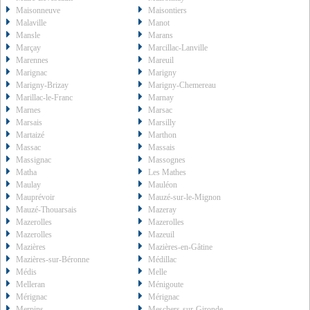
Maisonneuve
Maisontiers
Malaville
Manot
Mansle
Marans
Marçay
Marcillac-Lanville
Marennes
Mareuil
Marignac
Marigny
Marigny-Brizay
Marigny-Chemereau
Marillac-le-Franc
Marnay
Marnes
Marsac
Marsais
Marsilly
Martaizé
Marthon
Massac
Massais
Massignac
Massognes
Matha
Les Mathes
Maulay
Mauléon
Mauprévoir
Mauzé-sur-le-Mignon
Mauzé-Thouarsais
Mazeray
Mazerolles
Mazerolles
Mazerolles
Mazeuil
Mazières
Mazières-en-Gâtine
Mazières-sur-Béronne
Médillac
Médis
Melle
Melleran
Ménigoute
Mérignac
Mérignac
Merpins
Meschers-sur-Gironde