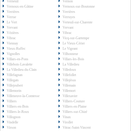
Verneuil
Vernon
Vernoux-en-Gâtine
Vernoux-sur-Boutonne
Verrières
Verrières
Verrue
Verruyes
Le Vert
Verteuil-sur-Charente
Vervant
Vervant
Vézières
Vibrac
Vibrac
Vicq-sur-Gartempe
Viennay
Le Vieux-Cérier
Vieux-Ruffec
Le Vigeant
Vignolles
Vilhonneur
Villars-en-Pons
Villars-les-Bois
Villebois-Lavalette
La Villedieu
La Villedieu-du-Clain
Villedoux
Villefagnan
Villefollet
Villegats
Villejésus
Villejoubert
Villemain
Villemorin
Villemort
Villeneuve-la-Comtesse
Villexavier
Villiers
Villiers-Couture
Villiers-en-Bois
Villiers-en-Plaine
Villiers-le-Roux
Villiers-sur-Chizé
Villognon
Vinax
Vindelle
Virollet
Virson
Vitrac-Saint-Vincent