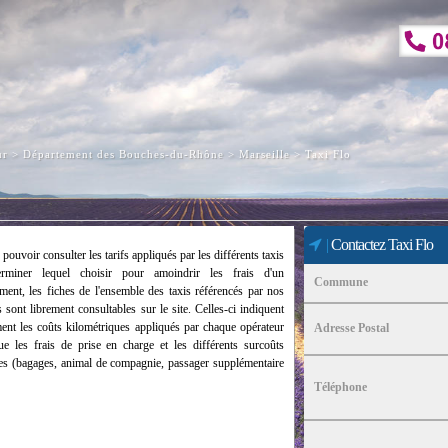
ur
>
Département des Bouches-du-Rhône
>
Marseille
> Taxi Flo
|
Contactez Taxi Flo
 pouvoir consulter les tarifs appliqués par les différents taxis
erminer lequel choisir pour amoindrir les frais d'un
Commune
ment, les fiches de l'ensemble des taxis référencés par nos
s sont librement consultables sur le site. Celles-ci indiquent
nt les coûts kilométriques appliqués par chaque opérateur
Adresse Postal
ue les frais de prise en charge et les différents surcoûts
es (bagages, animal de compagnie, passager supplémentaire
Téléphone