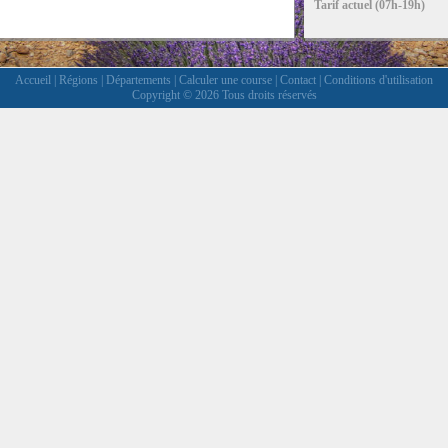
Tarif actuel (07h-19h)
Accueil
|
Régions
|
Départements
|
Calculer une course
|
Contact
|
Conditions d'utilisation
Copyright © 2026 Tous droits réservés