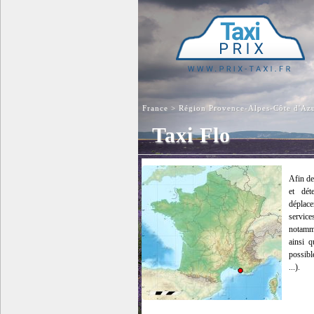
France
>
Région Provence-Alpes-Côte d'Az
Taxi Flo
Afin de
et dét
déplace
service
notamme
ainsi q
possibl
...).