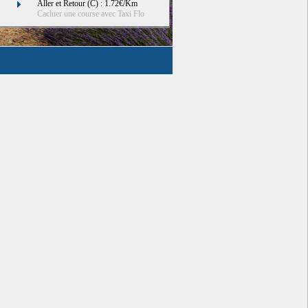
Aller et Retour (C) : 1.72€/Km
Cacluer une course avec Taxi Flo