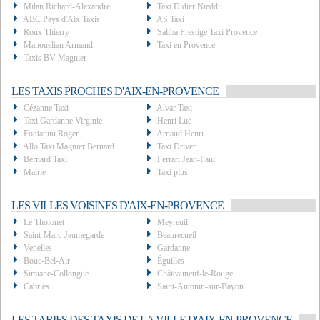
Milan Richard-Alexandre
Taxi Didier Nieddu
ABC Pays d'Aix Taxis
AS Taxi
Roux Thierry
Saliba Prestige Taxi Provence
Manouelian Armand
Taxi en Provence
Taxis BV Magnier
LES TAXIS PROCHES D'AIX-EN-PROVENCE
Cézanne Taxi
Alvar Taxi
Taxi Gardanne Virginie
Henri Luc
Fontanini Roger
Arnaud Henri
Allo Taxi Magnier Bernard
Taxi Driver
Bernard Taxi
Ferrari Jean-Paul
Mairie
Taxi plus
LES VILLES VOISINES D'AIX-EN-PROVENCE
Le Tholonet
Meyreuil
Saint-Marc-Jaumegarde
Beaurecueil
Venelles
Gardanne
Bouc-Bel-Air
Éguilles
Simiane-Collongue
Châteauneuf-le-Rouge
Cabriès
Saint-Antonin-sur-Bayon
LES TARIFS DES TAXIS DE LA VILLE D'AIX-EN-PROVENCE