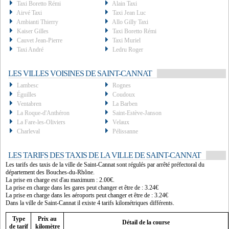
Taxi Boretto Rémi
Alain Taxi
Airvé Taxi
Taxi Jean Luc
Ambianti Thierry
Allo Gilly Taxi
Kaiser Gilles
Taxi Boretto Rémi
Cauvet Jean-Pierre
Taxi Muriel
Taxi André
Ledru Roger
LES VILLES VOISINES DE SAINT-CANNAT
Lambesc
Rognes
Éguilles
Coudoux
Ventabren
La Barben
La Roque-d'Anthéron
Saint-Estève-Janson
La Fare-les-Oliviers
Velaux
Charleval
Pélissanne
LES TARIFS DES TAXIS DE LA VILLE DE SAINT-CANNAT
Les tarifs des taxis de la ville de Saint-Cannat sont régulés par arrêté préfectoral du
département des Bouches-du-Rhône.
La prise en charge est d'au maximum : 2.00€.
La prise en charge dans les gares peut changer et être de : 3.24€
La prise en charge dans les aéroports peut changer et être de : 3.24€
Dans la ville de Saint-Cannat il existe 4 tarifs kilométriques différents.
Type
Prix au
Détail de la course
de tarif
kilomètre