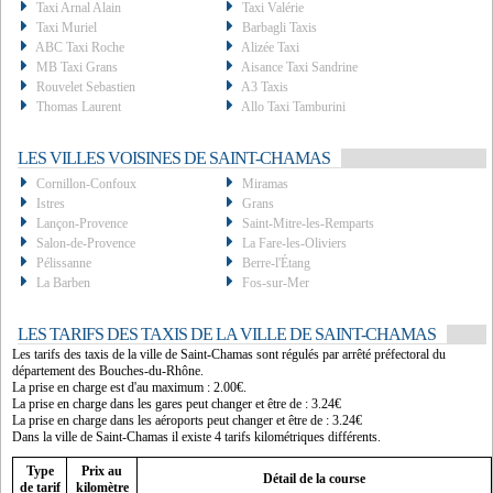
Taxi Arnal Alain
Taxi Valérie
Taxi Muriel
Barbagli Taxis
ABC Taxi Roche
Alizée Taxi
MB Taxi Grans
Aisance Taxi Sandrine
Rouvelet Sebastien
A3 Taxis
Thomas Laurent
Allo Taxi Tamburini
LES VILLES VOISINES DE SAINT-CHAMAS
Cornillon-Confoux
Miramas
Istres
Grans
Lançon-Provence
Saint-Mitre-les-Remparts
Salon-de-Provence
La Fare-les-Oliviers
Pélissanne
Berre-l'Étang
La Barben
Fos-sur-Mer
LES TARIFS DES TAXIS DE LA VILLE DE SAINT-CHAMAS
Les tarifs des taxis de la ville de Saint-Chamas sont régulés par arrêté préfectoral du
département des Bouches-du-Rhône.
La prise en charge est d'au maximum : 2.00€.
La prise en charge dans les gares peut changer et être de : 3.24€
La prise en charge dans les aéroports peut changer et être de : 3.24€
Dans la ville de Saint-Chamas il existe 4 tarifs kilométriques différents.
Type
Prix au
Détail de la course
de tarif
kilomètre