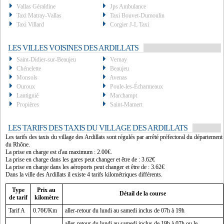
Vallas Géraldine
Jps Ambulance
Taxi Matray-Vallas
Taxi Bouvet-Dumoulin
Taxi Villard
Corgier J-L Taxi
LES VILLES VOISINES DES ARDILLATS
Saint-Didier-sur-Beaujeu
Vernay
Chénelette
Beaujeu
Monsols
Avenas
Ouroux
Poule-les-Écharmeaux
Lantignié
Marchampt
Propières
Saint-Mamert
LES TARIFS DES TAXIS DU VILLAGE DES ARDILLATS
Les tarifs des taxis du village des Ardillats sont régulés par arrêté préfectoral du département
du Rhône.
La prise en charge est d'au maximum : 2.00€.
La prise en charge dans les gares peut changer et être de : 3.62€
La prise en charge dans les aéroports peut changer et être de : 3.62€
Dans la ville des Ardillats il existe 4 tarifs kilométriques différents.
Type
Prix au
Détail de la course
de tarif
kilomètre
Tarif A
0.76€/Km
aller-retour du lundi au samedi inclus de 07h à 19h
aller-retour du lundi au samedi inclus de 19h à 07h ou le